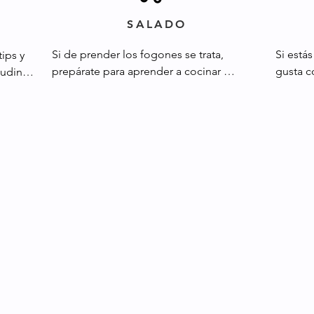
SALADO
Si de prender los fogones se trata, 
Si está
ips y 
prepárate para aprender a cocinar 
gusta c
udines, 
braseados, carnes, arroces, ensaladas, 
Compart
ndas, 
tartas, masas, panes y hasta salsas con 
en esos
ás.
sobras de tu heladera. En esta maravillosa 
pero sí
sección te doy todos mis trucos para que 
ensalad
te luzcas como toda una cocinera.