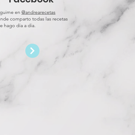
guime en
@andrearecetas
nde comparto todas las recetas
e hago día a día.