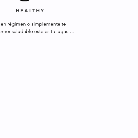
HEALTHY
s en régimen o simplemente te 
omer saludable este es tu lugar. 
o contigo mis recetas favoritas 
 días en los que no quiero pecar, 
 comer rico, más allá de solo una 
a.