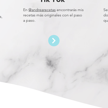
En
@andrearecetas
encontrarás mis
Se
recetas más originales con el paso
do
s,
a paso.
qu