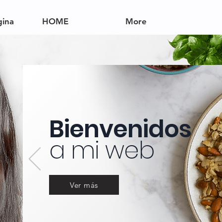
gina
HOME
More
Bienvenidos
a mi web
Ver más