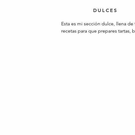
DULCES
Esta es mi sección dulce, llena de t
recetas para que prepares tartas, b
helados, postres saludables, merie
merengues, cremas, cupcakes y m