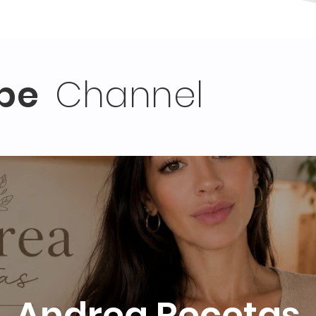
be
Channel
Andrea Recetas