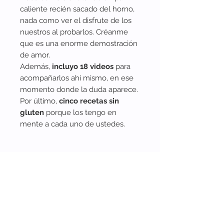
caliente recién sacado del horno,
nada como ver el disfrute de los
nuestros al probarlos. Créanme
que es una enorme demostración
de amor.
Además,
incluyo 18 videos
para
acompañarlos ahí mismo, en ese
momento donde la duda aparece.
Por último,
cinco recetas sin
gluten
porque los tengo en
mente a cada uno de ustedes.
Nota importante:
Los
libros son digitales.
Una vez
realizada la compra del recetario,
éste
llega online
a través de un
email. Si no lo encuentras en tu
bandeja de entrada, por favor revisa